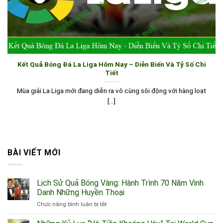
Kết Quả Bóng Đá La Liga Hôm Nay – Diễn Biến Và Tỷ Số Chi
Tiết
Mùa giải La Liga mới đang diễn ra vô cùng sôi động với hàng loạt
[...]
BÀI VIẾT MỚI
Lịch Sử Quả Bóng Vàng: Hành Trình 70 Năm Vinh
Danh Những Huyền Thoại
Chức năng bình luận bị tắt
ở
Lịch
Sử