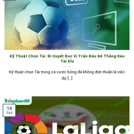
Kỹ Thuật Chọn Tài: Bí Quyết Đọc Vị Trận Đấu Để Thắng Kèo
Tài Xỉu
Kỹ thuật chọn Tài trong cá cược bóng đá không đơn thuần là việc
dự [...]
14
Th3