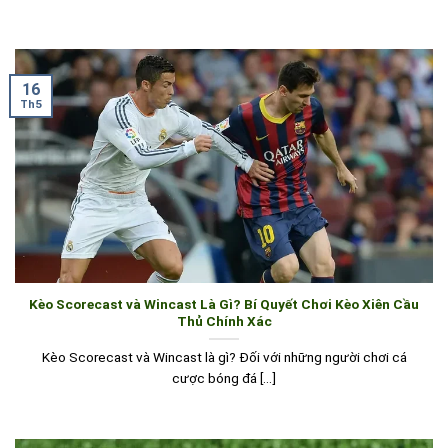
16
Th5
Kèo Scorecast và Wincast Là Gì? Bí Quyết Chơi Kèo Xiên Cầu
Thủ Chính Xác
Kèo Scorecast và Wincast là gì? Đối với những người chơi cá
cược bóng đá [...]