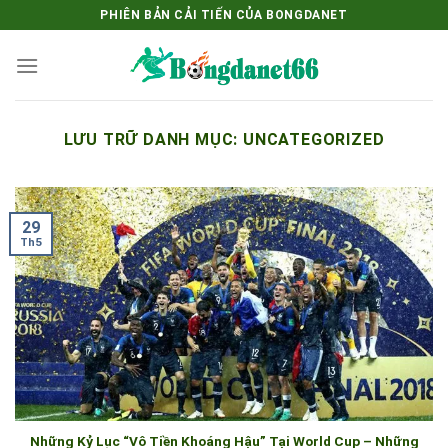
Bỏ
PHIÊN BẢN CẢI TIẾN CỦA BONGDANET
qua
nội
dung
LƯU TRỮ DANH MỤC:
UNCATEGORIZED
29
Th5
Những Kỷ Lục “Vô Tiền Khoáng Hậu” Tại World Cup – Những