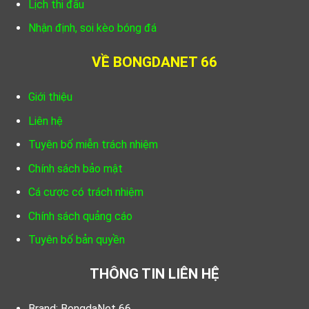
Lịch thi đấu
Nhận định, soi kèo bóng đá
VỀ BONGDANET 66
Giới thiệu
Liên hệ
Tuyên bố miễn trách nhiệm
Chính sách bảo mật
Cá cược có trách nhiệm
Chính sách quảng cáo
Tuyên bố bản quyền
THÔNG TIN LIÊN HỆ
Brand: BongdaNet 66