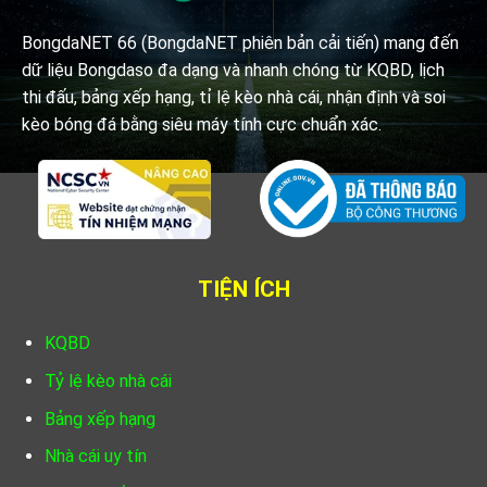
Mã
Chi
BongdaNET 66 (BongdaNET phiên bản cải tiến) mang đến
Tiết
A-
dữ liệu Bongdaso đa dạng và nhanh chóng từ KQBD, lịch
Z
thi đấu, bảng xếp hạng, tỉ lệ kèo nhà cái, nhận định và soi
kèo bóng đá bằng siêu máy tính cực chuẩn xác.
TIỆN ÍCH
KQBD
Tỷ lệ kèo nhà cái
Bảng xếp hạng
Nhà cái uy tín