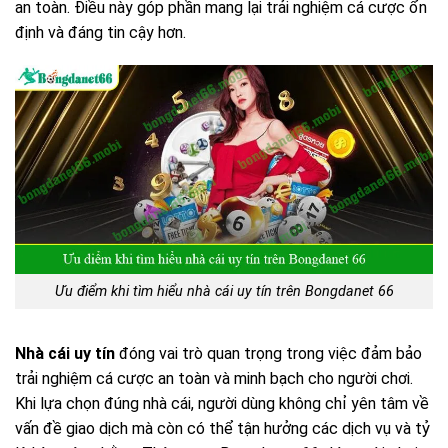
an toàn. Điều này góp phần mang lại trải nghiệm cá cược ổn
định và đáng tin cậy hơn.
Ưu điểm khi tìm hiểu nhà cái uy tín trên Bongdanet 66
Nhà cái uy tín
đóng vai trò quan trọng trong việc đảm bảo
trải nghiệm cá cược an toàn và minh bạch cho người chơi.
Khi lựa chọn đúng nhà cái, người dùng không chỉ yên tâm về
vấn đề giao dịch mà còn có thể tận hưởng các dịch vụ và tỷ