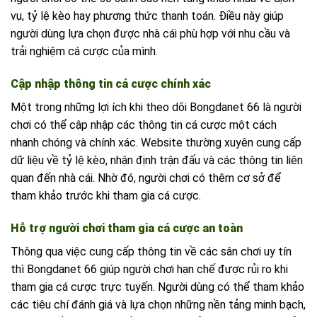
vụ, tỷ lệ kèo hay phương thức thanh toán. Điều này giúp
người dùng lựa chọn được nhà cái phù hợp với nhu cầu và
trải nghiệm cá cược của mình.
Cập nhập thông tin cá cược chính xác
Một trong những lợi ích khi theo dõi Bongdanet 66 là người
chơi có thể cập nhập các thông tin cá cược một cách
nhanh chóng và chính xác. Website thường xuyên cung cấp
dữ liệu về tỷ lệ kèo, nhận định trận đấu và các thông tin liên
quan đến nhà cái. Nhờ đó, người chơi có thêm cơ sở để
tham khảo trước khi tham gia cá cược.
Hỗ trợ người chơi tham gia cá cược an toàn
Thông qua việc cung cấp thông tin về các sân chơi uy tín
thì Bongdanet 66 giúp người chơi hạn chế được rủi ro khi
tham gia cá cược trực tuyến. Người dùng có thể tham khảo
các tiêu chí đánh giá và lựa chọn những nền tảng minh bạch,