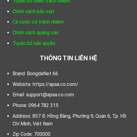
Tuyên bố miễn trách nhiệm
Chính sách bảo mật
Cá cược có trách nhiệm
Chính sách quảng cáo
Tuyên bố bản quyền
THÔNG TIN LIÊN HỆ
Brand: BongdaNet 66
Website: https://apaa.co.com/
Email:
support@apaa.co.com
Phone: 0964 782 315
Address: 857 Đ. Hồng Bàng, Phường 9, Quận 6, Tp. Hồ
Chí Minh, Việt Nam
Zip Code: 700000