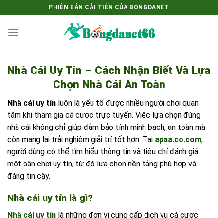
Bỏ
PHIÊN BẢN CẢI TIẾN CỦA BONGDANET
qua
nội
dung
Nhà Cái Uy Tín – Cách Nhận Biết Và Lựa
Chọn Nhà Cái An Toàn
Nhà cái uy tín
luôn là yếu tố được nhiều người chơi quan
tâm khi tham gia cá cược trực tuyến. Việc lựa chọn đúng
nhà cái không chỉ giúp đảm bảo tính minh bạch, an toàn mà
còn mang lại trải nghiệm giải trí tốt hơn. Tại
apaa.co.com
,
người dùng có thể tìm hiểu thông tin và tiêu chí đánh giá
một sân chơi uy tín, từ đó lựa chọn nền tảng phù hợp và
đáng tin cậy.
Nhà cái uy tín là gì?
Nhà cái uy tín
là những đơn vị cung cấp dịch vụ cá cược