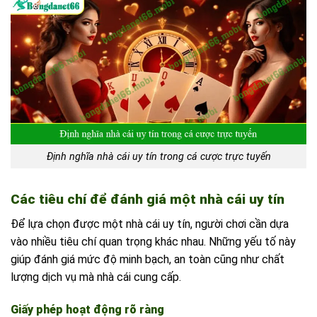
Định nghĩa nhà cái uy tín trong cá cược trực tuyến
Các tiêu chí để đánh giá một nhà cái uy tín
Để lựa chọn được một nhà cái uy tín, người chơi cần dựa
vào nhiều tiêu chí quan trọng khác nhau. Những yếu tố này
giúp đánh giá mức độ minh bạch, an toàn cũng như chất
lượng dịch vụ mà nhà cái cung cấp.
Giấy phép hoạt động rõ ràng