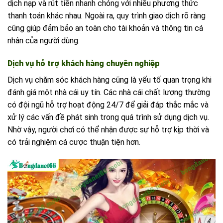
dịch nạp và rút tiền nhanh chóng với nhiều phương thức
thanh toán khác nhau. Ngoài ra, quy trình giao dịch rõ ràng
cũng giúp đảm bảo an toàn cho tài khoản và thông tin cá
nhân của người dùng.
Dịch vụ hỗ trợ khách hàng chuyên nghiệp
Dịch vụ chăm sóc khách hàng cũng là yếu tố quan trọng khi
đánh giá một nhà cái uy tín. Các nhà cái chất lượng thường
có đội ngũ hỗ trợ hoạt động 24/7 để giải đáp thắc mắc và
xử lý các vấn đề phát sinh trong quá trình sử dụng dịch vụ.
Nhờ vậy, người chơi có thể nhận được sự hỗ trợ kịp thời và
có trải nghiệm cá cược thuận tiện hơn.