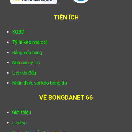
TIỆN ÍCH
KQBD
Tỷ lệ kèo nhà cái
Bảng xếp hạng
Nhà cái uy tín
Lịch thi đấu
Nhận định, soi kèo bóng đá
VỀ BONGDANET 66
Giới thiệu
Liên hệ