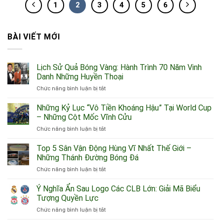
1
2
3
4
5
6
BÀI VIẾT MỚI
Lịch Sử Quả Bóng Vàng: Hành Trình 70 Năm Vinh
Danh Những Huyền Thoại
Chức năng bình luận bị tắt
ở
Lịch
Sử
Những Kỷ Lục “Vô Tiền Khoáng Hậu” Tại World Cup
Quả
– Những Cột Mốc Vĩnh Cửu
Bóng
Chức năng bình luận bị tắt
ở
Vàng:
Những
Hành
Kỷ
Top 5 Sân Vận Động Hùng Vĩ Nhất Thế Giới –
Trình
Lục
70
Những Thánh Đường Bóng Đá
“Vô
Năm
Chức năng bình luận bị tắt
ở
Tiền
Vinh
Top
Khoáng
Danh
5
Ý Nghĩa Ẩn Sau Logo Các CLB Lớn: Giải Mã Biểu
Hậu”
Những
Sân
Tại
Tượng Quyền Lực
Huyền
Vận
World
Thoại
Chức năng bình luận bị tắt
ở
Động
Cup
Ý
Hùng