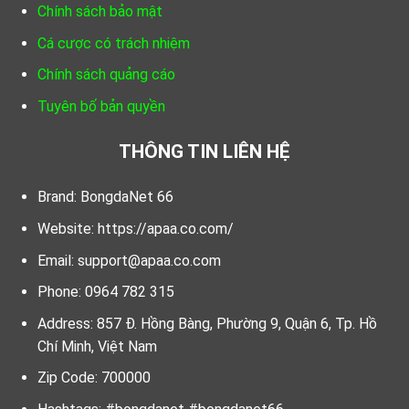
Chính sách bảo mật
Cá cược có trách nhiệm
Chính sách quảng cáo
Tuyên bố bản quyền
THÔNG TIN LIÊN HỆ
Brand: BongdaNet 66
Website: https://apaa.co.com/
Email:
support@apaa.co.com
Phone: 0964 782 315
Address: 857 Đ. Hồng Bàng, Phường 9, Quận 6, Tp. Hồ
Chí Minh, Việt Nam
Zip Code: 700000