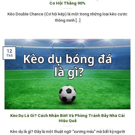
Cơ Hội Thắng 90%
Kèo Double Chance (Cơ hội kép) là một trong những loại kèo cược
thông minh [...]
12
Th5
Kèo Dụ Là Gì? Cách Nhận Biết Và Phòng Tránh Bẫy Nhà Cái
Hiệu Quả
Kèo dụ là gì? Đây là một thuật ngữ “xương máu” mà bất kỳ người