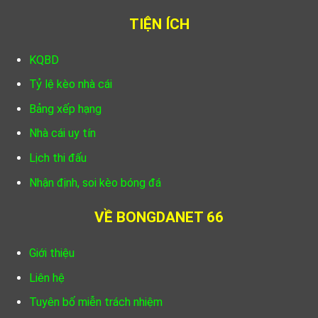
TIỆN ÍCH
KQBD
Tỷ lệ kèo nhà cái
Bảng xếp hạng
Nhà cái uy tín
Lịch thi đấu
Nhận định, soi kèo bóng đá
VỀ BONGDANET 66
Giới thiệu
Liên hệ
Tuyên bố miễn trách nhiệm