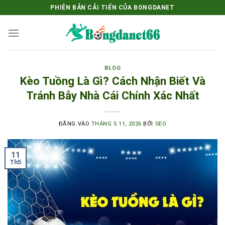
Bỏ
PHIÊN BẢN CẢI TIẾN CỦA BONGDANET
qua
nội
dung
BLOG
Kèo Tuồng Là Gì? Cách Nhận Biết Và
Tránh Bẫy Nhà Cái Chính Xác Nhất
ĐĂNG VÀO
THÁNG 5 11, 2026
BỞI
SEO
11
Th5