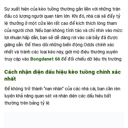
Sự xuất hiện của kèo tuồng thường gắn liền với những trận
đấu có lượng người quan tâm lớn. Khi đó, nhà cái sẽ đẩy tỷ
lệ thưởng ở một cửa lên rất cao để kích thích lòng tham
của người chơi. Nếu bạn không tỉnh táo và chỉ nhìn vào mức
lợi nhuận hấp dẫn, bạn sẽ dễ dàng rơi vào cái bẫy đã được
giăng sẵn. Để theo dõi những biến động Odds chính xác
nhất và tránh các loại kèo này, giới mộ điệu thường xuyên
truy cập vào
Bongdanet 66
để đối chiếu dữ liệu thị trường.
Cách nhận diện dấu hiệu kèo tuồng chính xác
nhất
Để không trở thành “nạn nhân” của các nhà cái, bạn cần rèn
luyện khả năng quan sát và nhận diện các dấu hiệu bất
thường trên bảng tỷ lệ.