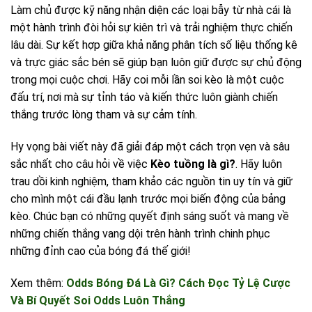
Làm chủ được kỹ năng nhận diện các loại bẫy từ nhà cái là
một hành trình đòi hỏi sự kiên trì và trải nghiệm thực chiến
lâu dài. Sự kết hợp giữa khả năng phân tích số liệu thống kê
và trực giác sắc bén sẽ giúp bạn luôn giữ được sự chủ động
trong mọi cuộc chơi. Hãy coi mỗi lần soi kèo là một cuộc
đấu trí, nơi mà sự tỉnh táo và kiến thức luôn giành chiến
thắng trước lòng tham và sự cảm tính.
Hy vọng bài viết này đã giải đáp một cách trọn vẹn và sâu
sắc nhất cho câu hỏi về việc
Kèo tuồng là gì?
. Hãy luôn
trau dồi kinh nghiệm, tham khảo các nguồn tin uy tín và giữ
cho mình một cái đầu lạnh trước mọi biến động của bảng
kèo. Chúc bạn có những quyết định sáng suốt và mang về
những chiến thắng vang dội trên hành trình chinh phục
những đỉnh cao của bóng đá thế giới!
Xem thêm:
Odds Bóng Đá Là Gì? Cách Đọc Tỷ Lệ Cược
Và Bí Quyết Soi Odds Luôn Thắng