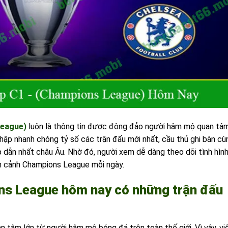
League)
luôn là thông tin được đông đảo người hâm mộ quan tâ
nhập nhanh chóng tỷ số các trận đấu mới nhất, cầu thủ ghi bàn cù
p dẫn nhất châu Âu. Nhờ đó, người xem dễ dàng theo dõi tình hìn
n cảnh Champions League mỗi ngày.
ns League hôm nay có những trận đấu
n tâm lớn từ người hâm mộ bóng đá trên toàn thế giới. Vì vậy, vi