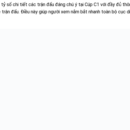
 tỷ số chi tiết các trận đấu đáng chú ý tại Cúp C1 với đầy đủ th
kê trận đấu. Điều này giúp người xem nắm bắt nhanh toàn bộ cục d