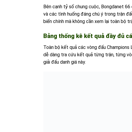
Bên cạnh tỷ số chung cuộc, Bongdanet 66 cò
và các tình huống đáng chú ý trong trận đ
biến chính mà không cần xem lại toàn bộ tr
Bảng thống kê kết quả đầy đủ c
Toàn bộ kết quả các vòng đấu Champions L
dễ dàng tra cứu kết quả từng trận, từng vò
giải đấu danh giá này.