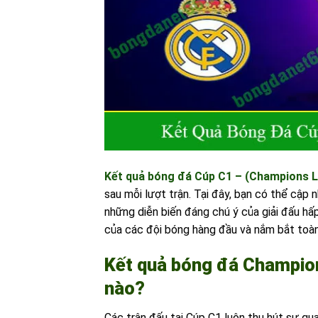
Kết quả bóng đá Cúp C1 – (Champions 
sau mỗi lượt trận. Tại đây, bạn có thể cập 
những diễn biến đáng chú ý của giải đấu hấ
của các đội bóng hàng đầu và nắm bắt toà
Kết quả bóng đá Champio
nào?
Các trận đấu tại Cúp C1 luôn thu hút sự qua