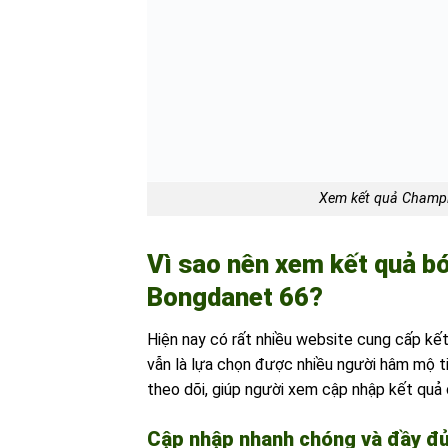
Xem kết quả Champi
Vì sao nên xem kết quả b
Bongdanet 66?
Hiện nay có rất nhiều website cung cấp k
vẫn là lựa chọn được nhiều người hâm mộ t
theo dõi, giúp người xem cập nhập kết quả 
Cập nhập nhanh chóng và đầy đủ