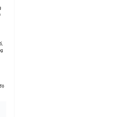
g
h
ố,
ng
 độ