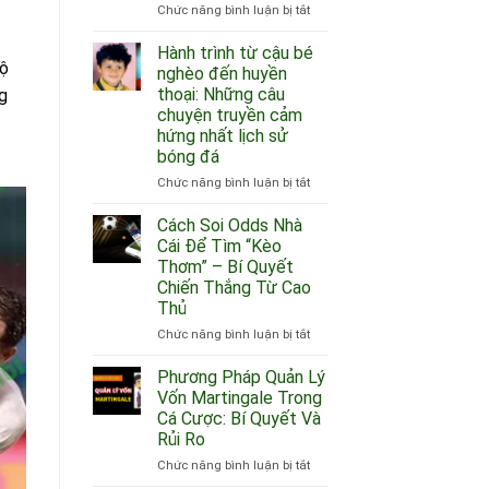
Lực
Sử
Chức năng bình luận bị tắt
ở
Bóng
Top
Đá:
10
Hành trình từ cậu bé
Những
mộ
Wonderkids
nghèo đến huyền
Kiến
2026:
thoại: Những câu
g
Trúc
Những
chuyện truyền cảm
Sư
“Viên
hứng nhất lịch sử
Vĩ
Kim
bóng đá
Đại
Cương”
Sáng
Chức năng bình luận bị tắt
ở
Giá
Hành
Nhất
trình
Cách Soi Odds Nhà
Thế
từ
Cái Để Tìm “Kèo
Giới
cậu
Thơm” – Bí Quyết
bé
Chiến Thắng Từ Cao
nghèo
Thủ
đến
huyền
Chức năng bình luận bị tắt
ở
thoại:
Cách
Những
Soi
Phương Pháp Quản Lý
câu
Odds
Vốn Martingale Trong
chuyện
Nhà
Cá Cược: Bí Quyết Và
truyền
Cái
Rủi Ro
cảm
Để
hứng
Tìm
Chức năng bình luận bị tắt
ở
nhất
“Kèo
Phương