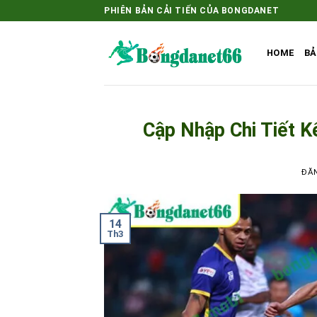
Bỏ
PHIÊN BẢN CẢI TIẾN CỦA BONGDANET
qua
nội
HOME
BẢ
dung
Cập Nhập Chi Tiết 
ĐĂ
14
Th3