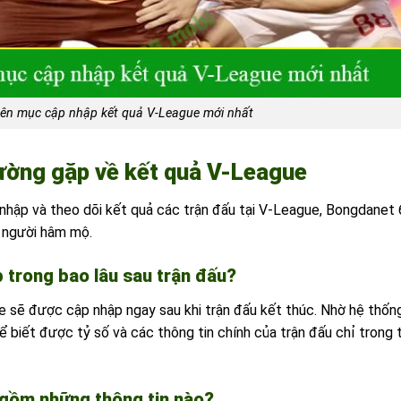
yên mục cập nhập kết quả V-League mới nhất
hường gặp về kết quả V-League
 nhập và theo dõi kết quả các trận đấu tại V-League, Bongdanet
 người hâm mộ.
 trong bao lâu sau trận đấu?
e sẽ được cập nhập ngay sau khi trận đấu kết thúc. Nhờ hệ thốn
biết được tỷ số và các thông tin chính của trận đấu chỉ trong 
gồm những thông tin nào?