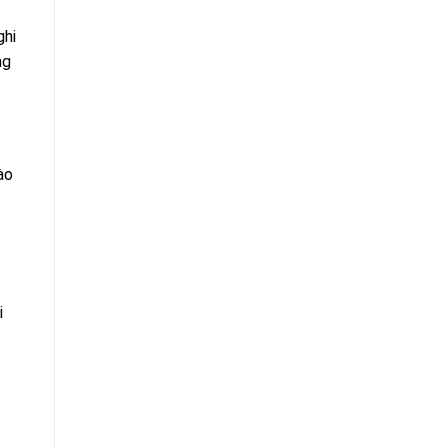
ghi
ng
ào
i