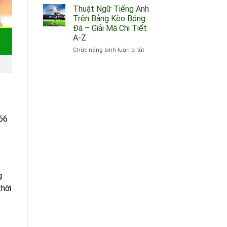
lịch
Thơm”
Pháp
Thuật Ngữ Tiếng Anh
sử
–
Quản
Trên Bảng Kèo Bóng
bóng
Bí
Lý
Đá – Giải Mã Chi Tiết
đá
Quyết
Vốn
A-Z
Chiến
Martingale
Thắng
Trong
Chức năng bình luận bị tắt
ở
Từ
Cá
Thuật
Cao
Cược:
Ngữ
Thủ
Bí
Tiếng
Quyết
Anh
Và
Trên
Rủi
Bảng
Ro
Kèo
 66
Bóng
Đá
–
Giải
Mã
Chi
Tiết
g
A-
thời
Z