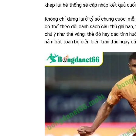
khép lại, hệ thống sẽ cập nhập kết quả cuố
Không chỉ dừng lại ở tỷ số chung cuộc, mỗi
có thể theo dõi danh sách cầu thủ ghi bàn
chú ý như thẻ vàng, thẻ đỏ hay các tình hu
nắm bắt toàn bộ diễn biến trận đấu ngay cả 