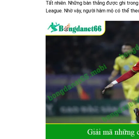
Tất nhiên. Những bàn thắng được ghi trong 
League. Nhờ vậy, người hâm mộ có thể theo 