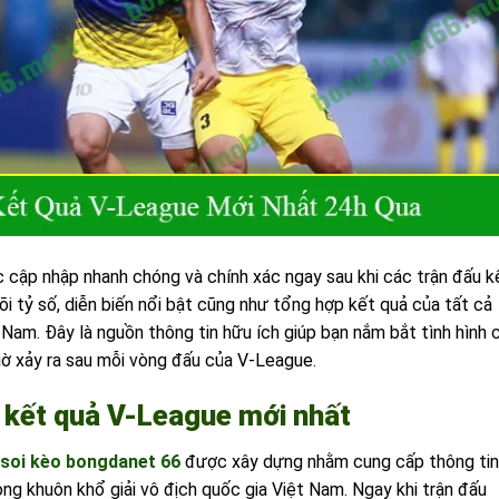
cập nhập nhanh chóng và chính xác ngay sau khi các trận đấu k
 tỷ số, diễn biến nổi bật cũng như tổng hợp kết quả của tất cả
 Nam. Đây là nguồn thông tin hữu ích giúp bạn nắm bắt tình hình 
gờ xảy ra sau mỗi vòng đấu của V-League.
 kết quả V-League mới nhất
 soi kèo bongdanet 66
được xây dựng nhằm cung cấp thông tin
rong khuôn khổ giải vô địch quốc gia Việt Nam. Ngay khi trận đấu