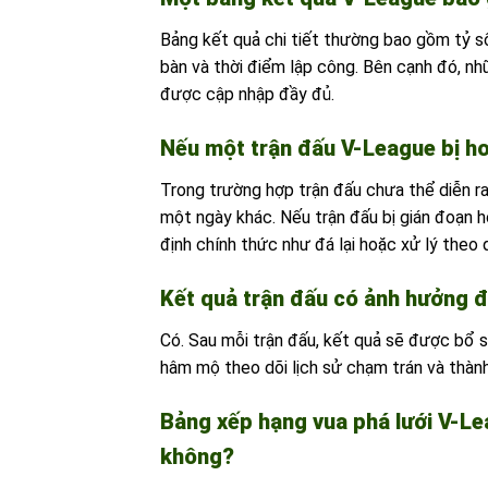
Bảng kết quả chi tiết thường bao gồm tỷ số
bàn và thời điểm lập công. Bên cạnh đó, n
được cập nhập đầy đủ.
Nếu một trận đấu V-League bị ho
Trong trường hợp trận đấu chưa thể diễn ra 
một ngày khác. Nếu trận đấu bị gián đoạn h
định chính thức như đá lại hoặc xử lý theo q
Kết quả trận đấu có ảnh hưởng đ
Có. Sau mỗi trận đấu, kết quả sẽ được bổ s
hâm mộ theo dõi lịch sử chạm trán và thành 
Bảng xếp hạng vua phá lưới V-Le
không?