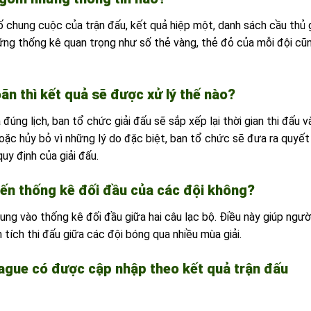
 chung cuộc của trận đấu, kết quả hiệp một, danh sách cầu thủ 
hững thống kê quan trọng như số thẻ vàng, thẻ đỏ của mỗi đội cũ
ãn thì kết quả sẽ được xử lý thế nào?
đúng lịch, ban tổ chức giải đấu sẽ sắp xếp lại thời gian thi đấu v
oặc hủy bỏ vì những lý do đặc biệt, ban tổ chức sẽ đưa ra quyết
uy định của giải đấu.
ến thống kê đối đầu của các đội không?
ung vào thống kê đối đầu giữa hai câu lạc bộ. Điều này giúp ngườ
tích thi đấu giữa các đội bóng qua nhiều mùa giải.
ague có được cập nhập theo kết quả trận đấu