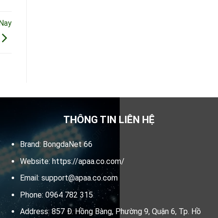
 Nay
THÔNG TIN LIÊN HỆ
Brand: BongdaNet 66
Website: https://apaa.co.com/
Email:
support@apaa.co.com
Phone: 0964 782 315
Address: 857 Đ. Hồng Bàng, Phường 9, Quận 6, Tp. Hồ