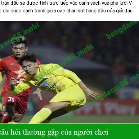
trận đấu sẽ được tính trực tiếp vào danh sách vua phá lưới V-
dõi cuộc cạnh tranh giữa các chân sút hàng đầu của giải đấu.