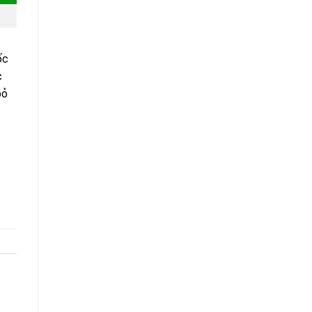
ốc
c
bỏ