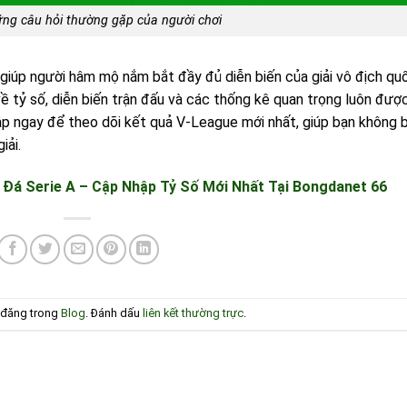
ững câu hỏi thường gặp của người chơi
giúp người hâm mộ nắm bắt đầy đủ diễn biến của giải vô địch qu
về tỷ số, diễn biến trận đấu và các thống kê quan trọng luôn đượ
ập ngay để theo dõi kết quả V-League mới nhất, giúp bạn không 
iải.
 Đá Serie A – Cập Nhập Tỷ Số Mới Nhất Tại Bongdanet 66
c đăng trong
Blog
. Đánh dấu
liên kết thường trực
.