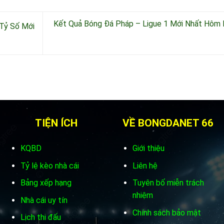
Kết Quả Bóng Đá Pháp – Ligue 1 Mới Nhất Hôm
Tỷ Số Mới
TIỆN ÍCH
VỀ BONGDANET 66
KQBD
Giới thiệu
Tỷ lệ kèo nhà cái
Liên hệ
Bảng xếp hạng
Tuyên bố miễn trách
nhiệm
Nhà cái uy tín
Chính sách bảo mật
Lịch thi đấu